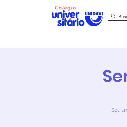
O Colégio
Se
Sou um