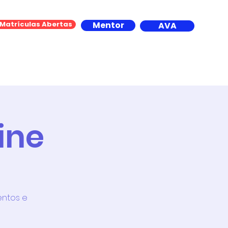
Matrículas Abertas
Mentor
AVA
Contato
ine
entos e