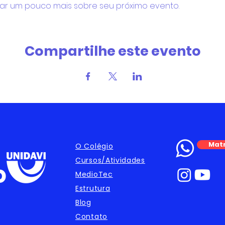
ar um pouco mais sobre seu próximo evento.
Compartilhe este evento
Matr
O Colégio
Cursos/Atividades
MedioTec
Estrutura
Blog
Contato