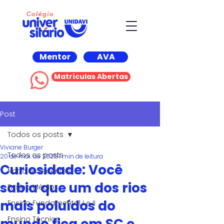
Mentor
AVA
Matrículas Abertas
Post
Todos os posts
Viviane Burger
Todos os posts
20 de mai. de 2025
1 min de leitura
Curiosidade: Você
Notícias recentes
sabia que um dos rios
Ensino Médio
mais poluídos do
Ensino Fundamental I e II
Ensino Técnico