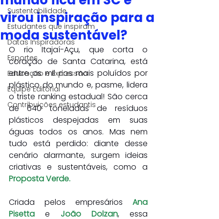
mundo fica em SC e
Sustentabilidade
virou inspiração para a
Estudantes que inspiram
moda sustentável?
Datas Inspiradoras
O rio Itajaí-Açu, que corta o 
Esportes
coração de Santa Catarina, está 
entre os mil rios mais poluídos por 
Educação e Expressão
plástico do mundo e, pasme, lidera 
Equipe Editorial
o triste ranking estadual! São cerca 
Contribuições estudantis
de 640 toneladas de resíduos 
plásticos despejadas em suas 
águas todos os anos. Mas nem 
tudo está perdido: diante desse 
cenário alarmante, surgem ideias 
criativas e sustentáveis, como a 
Proposta Verde.
Criada pelos empresários
 Ana 
Pisetta
 e 
João Dolzan
, essa 