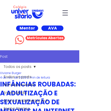
Mentor
AVA
Matrículas Abertas
Post
Todos os posts
Viviane Burger
Todos os posts
4 de nov. de 2025
2 min de leitura
INFÂNCIAS ROUBADAS:
Notícias recentes
A ADULTIZAÇÃO E
Ensino Médio
SEXUALIZAÇÃO DE
Ensino Fundamental I e II
Ensino Técnico