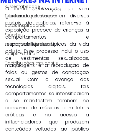
MENORES NA INTERNET
Sustentabilidade
O termo 
adultização
, que vem 
ganhando destaque em diversos 
Estudantes que inspiram
portais de notícias, refere-se à 
Datas Inspiradoras
exposição precoce de crianças a 
Esportes
comportamentos e 
responsabilidades típicos da vida 
Educação e Expressão
adulta. Esse processo inclui o uso 
Equipe Editorial
de vestimentas sexualizadas, 
Contribuições estudantis
maquiagens e a reprodução de 
falas ou gestos de conotação 
sexual. Com o avanço das 
tecnologias digitais, tais 
comportamentos se intensificaram 
e se manifestam também no 
consumo de músicas com letras 
eróticas e no acesso a 
influenciadores que produzem 
conteúdos voltados ao público 