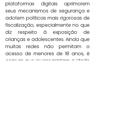
plataformas digitais aprimorem 
seus mecanismos de segurança e 
adotem políticas mais rigorosas de 
fiscalização, especialmente no que 
diz respeito à exposição de 
crianças e adolescentes. Ainda que 
muitas redes não permitam o 
acesso de menores de 18 anos, é 
comum que jovens mintam a idade 
ou tenham perfis administrados 
pelos próprios pais, o que reforça a 
necessidade de educação digital, 
acompanhamento familiar e 
responsabilidade das plataformas.
Ver tudo
Posts recentes