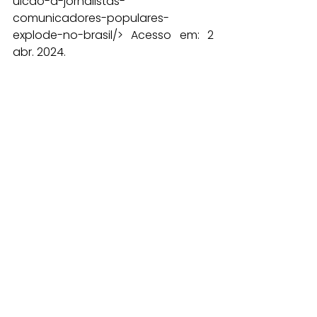
uicao-a-jornalistas-
comunicadores-populares-
explode-no-brasil/
> Acesso em: 2 
abr. 2024.
FEDERAÇÃO Nacional dos jornalistas. 
Violência contra Jornalistas e 
Liberdade de Imprensa no Brasil: 
relatório 2020. [s.l]: Brasília - DF, 2020. 
Disponível em: 
<
https://fenaj.org.br/wp-
content/uploads/2021/01/relatorio_f
enaj_2020.pdf
>. Acesso em: 2 abr. 
2024.