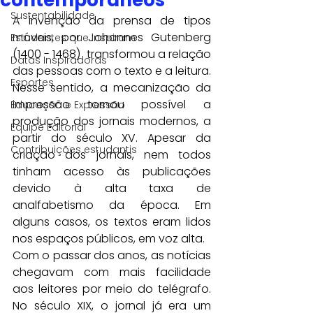
contemporâneos
Sustentabilidade
A invenção da prensa de tipos 
móveis, por Johannes Gutenberg 
Estudantes que inspiram
(1400 - 1468)  transformou a relação 
Datas Inspiradoras
das pessoas com o texto e a leitura. 
Esportes
Nesse sentido, a mecanização da 
impressão tornou possível a 
Educação e Expressão
produção dos jornais modernos, a 
Equipe Editorial
partir do século XV. Apesar da 
Contribuições estudantis
criação dos jornais, nem todos 
tinham acesso às publicações 
devido à alta taxa de 
analfabetismo da época. Em 
alguns casos, os textos eram lidos 
nos espaços públicos, em voz alta. 
Com o passar dos anos, as notícias 
chegavam com mais facilidade 
aos leitores por meio do telégrafo. 
No século XIX, o jornal já era um 