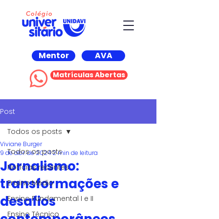
Mentor
AVA
Matrículas Abertas
Post
Todos os posts
Viviane Burger
Todos os posts
9 de abr. de 2024
2 min de leitura
Jornalismo:
Notícias recentes
transformações e
Ensino Médio
desafios
Ensino Fundamental I e II
Ensino Técnico