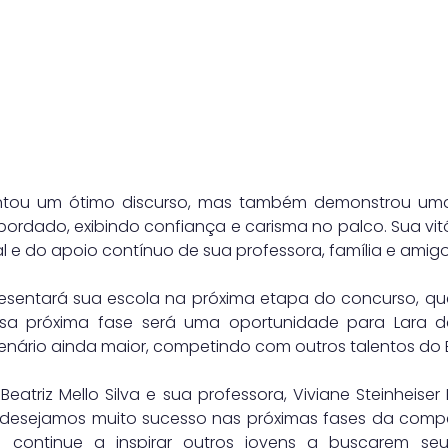
ntou um ótimo discurso, mas também demonstrou um
rdado, exibindo confiança e carisma no palco. Sua vitór
al e do apoio contínuo de sua professora, família e amigo
esentará sua escola na próxima etapa do concurso, que
a próxima fase será uma oportunidade para Lara de
nário ainda maior, competindo com outros talentos do Br
atriz Mello Silva e sua professora, Viviane Steinheiser B
 desejamos muito sucesso nas próximas fases da compe
a continue a inspirar outros jovens a buscarem se