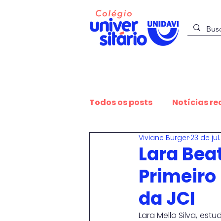
O Colégio
Todos os posts
Notícias re
Viviane Burger
23 de jul
Sustentabilidade
Est
Lara Beat
Primeiro
Educação e Expressão
da JCI
Lara Mello Silva, est