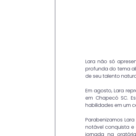
Lara não só aprese
profunda do tema abo
de seu talento natur
Em agosto, Lara repr
em Chapecó SC. Ess
habilidades em um ce
Parabenizamos Lara Be
notável conquista e
jornada na oratóri