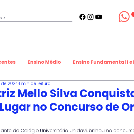
Projetos
Estrutura
Blog
centes
Ensino Médio
Ensino Fundamental I e I
. de 2024
1 min de leitura
udantes que inspiram
Datas Inspiradoras
Es
riz Mello Silva Conquist
 Lugar no Concurso de Or
Equipe Editorial
Contribuições estudantis
udante do Colégio Universitário Unidavi, brilhou no concurs