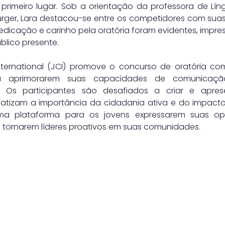
primeiro lugar. Sob a orientação da professora de Lín
Burger, Lara destacou-se entre os competidores com suas
icação e carinho pela oratória foram evidentes, impre
blico presente.
ternational (JCI) promove o concurso de oratória com
 a aprimorarem suas capacidades de comunicação
. Os participantes são desafiados a criar e aprese
fatizam a importância da cidadania ativa e do impacto s
a plataforma para os jovens expressarem suas opini
 tornarem líderes proativos em suas comunidades.