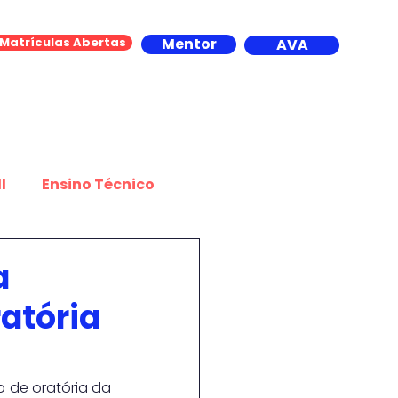
Matrículas Abertas
Mentor
AVA
Contato
I
Ensino Técnico
portes
a
atória
o de oratória da 