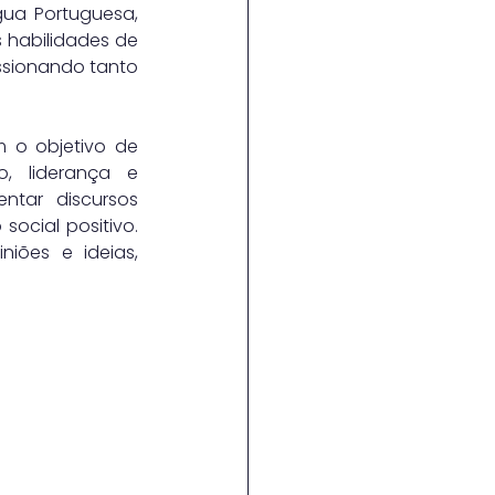
gua Portuguesa, 
 habilidades de 
ssionando tanto 
 o objetivo de 
, liderança e 
ntar discursos 
ocial positivo. 
ões e ideias, 