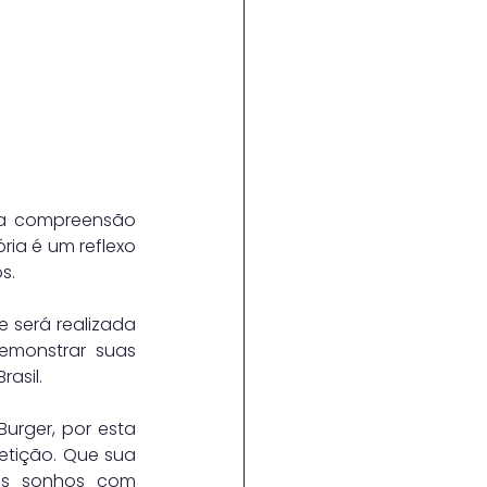
a compreensão 
ia é um reflexo 
s.
 será realizada 
monstrar suas 
asil. 
urger, por esta 
tição. Que sua 
us sonhos com 