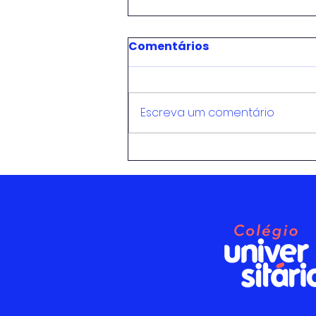
Comentários
Escreva um comentário
Estudantes do Itinerário
de Linguagens do
Colégio Universitário
Unidavi prestigiam
apresentações teatrais
na Fundação Cultural