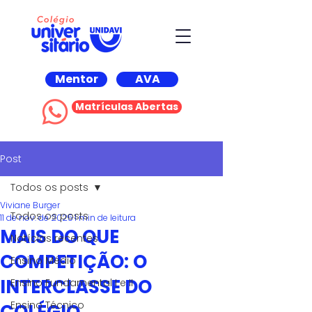
Mentor
AVA
Matrículas Abertas
Post
Todos os posts
Viviane Burger
Todos os posts
11 de nov. de 2025
1 min de leitura
MAIS DO QUE
Notícias recentes
COMPETIÇÃO: O
Ensino Médio
INTERCLASSE DO
Ensino Fundamental I e II
Ensino Técnico