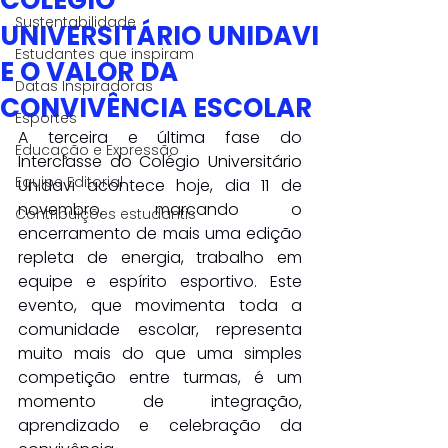
COLÉGIO
Sustentabilidade
UNIVERSITÁRIO UNIDAVI
Estudantes que inspiram
E O VALOR DA
Datas Inspiradoras
CONVIVÊNCIA ESCOLAR
Esportes
A terceira e última fase do 
Educação e Expressão
Interclasse do Colégio Universitário 
Equipe Editorial
Unidavi acontece hoje, dia 11 de 
novembro, marcando o 
Contribuições estudantis
encerramento de mais uma edição 
repleta de energia, trabalho em 
equipe e espírito esportivo. Este 
evento, que movimenta toda a 
comunidade escolar, representa 
muito mais do que uma simples 
competição entre turmas, é um 
momento de integração, 
aprendizado e celebração da 