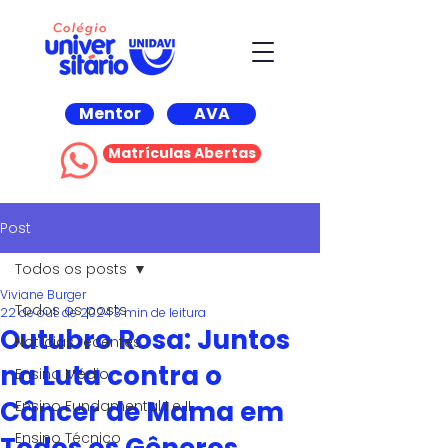
Mentor
AVA
Matrículas Abertas
Post
Todos os posts
Viviane Burger
Todos os posts
22 de out. de 2024
3 min de leitura
Outubro Rosa: Juntos
Notícias recentes
na Luta contra o
Ensino Médio
Câncer de Mama em
Ensino Fundamental I e II
Ensino Técnico