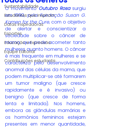
Todos os Gêneros
Sustentabilidade
O movimento 
Outubro Rosa
 surgiu 
em 1990, pela 
Fundação Susan G. 
Estudantes que inspiram
Komen for the Cure
, com o objetivo 
Datas Inspiradoras
de alertar e conscientizar a 
Esportes
sociedade sobre o câncer de 
mama, que pode acometer tanto 
Educação e Expressão
mulheres quanto homens. O câncer 
Equipe Editorial
é mais frequente em mulheres e se 
Contribuições estudantis
caracteriza pelo desenvolvimento 
anormal das células da mama, que 
podem multiplicar-se até formarem 
um tumor maligno (que cresce 
rapidamente e é invasivo) ou 
benigno (que cresce de forma 
lenta e limitada). Nos homens, 
embora as glândulas mamárias e 
os hormônios femininos estejam 
presentes em menor quantidade, 