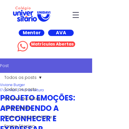
Mentor
AVA
Matrículas Abertas
Post
Todos os posts
Viviane Burger
Todos os posts
17 de mar.
2 min de leitura
PROJETO EMOÇÕES:
Notícias recentes
APRENDENDO A
Ensino Médio
RECONHECER E
Ensino Fundamental I e II
Ensino Técnico