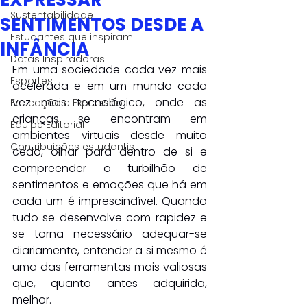
EXPRESSAR
Sustentabilidade
SENTIMENTOS DESDE A
Estudantes que inspiram
INFÂNCIA
Datas Inspiradoras
Em uma sociedade cada vez mais 
Esportes
acelerada e em um mundo cada 
vez mais tecnológico, onde as 
Educação e Expressão
crianças se encontram em 
Equipe Editorial
ambientes virtuais desde muito 
Contribuições estudantis
cedo, olhar para dentro de si e 
compreender o turbilhão de 
sentimentos e emoções que há em 
cada um é imprescindível. Quando 
tudo se desenvolve com rapidez e 
se torna necessário adequar-se 
diariamente, entender a si mesmo é 
uma das ferramentas mais valiosas 
que, quanto antes adquirida, 
melhor.