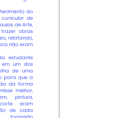
rricular de 
ulas de Arte, 
razer obras 
o, relatando, 
oca não eram 
a estudante 
e em um dos 
olha de uma 
o para que a 
da da forma 
isse melhor, 
m, pintura, 
orte eram 
ção de cada 
,  tornando 