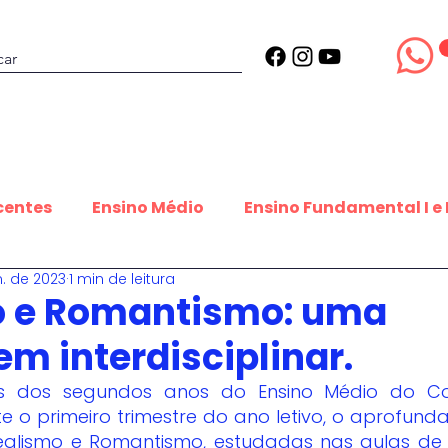
Projetos
Estrutura
Blog
centes
Ensino Médio
Ensino Fundamental I e I
n. de 2023
1 min de leitura
udantes que inspiram
Datas Inspiradoras
Es
o e Romantismo: uma
m interdisciplinar.
Equipe Editorial
Contribuições estudantis
e o primeiro trimestre do ano letivo, o aprofund
ealismo e Romantismo, estudadas nas aulas de A