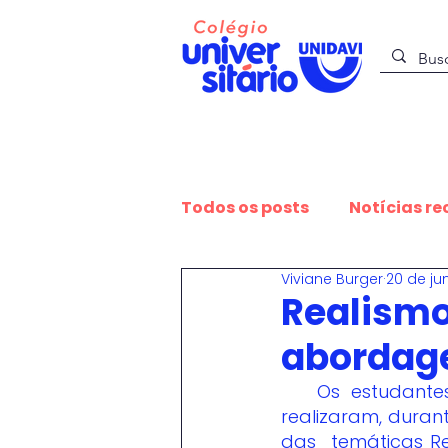
O Colégio
Todos os posts
Notícias re
Viviane Burger
20 de ju
Sustentabilidade
Est
Realism
abordage
Educação e Expressão
   Os estudantes dos segundos anos do Ensino Médio do Colégio Unidavi 
realizaram, durant
das  temáticas R