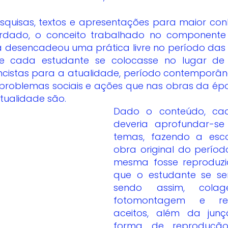
ado, o conceito trabalhado no componente cu
 desencadeou uma prática livre no período das a
 cada estudante se colocasse no lugar de t
ncistas para a atualidade, período contemporâne
 problemas sociais e ações que nas obras da ép
tualidade são.
Dado o conteúdo, cad
deveria aprofundar-s
temas, fazendo a esc
obra original do períod
mesma fosse reproduzi
que o estudante se sent
sendo assim, colage
fotomontagem e rec
aceitos, além da jun
forma de reprodução