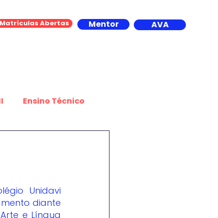
Matrículas Abertas
Mentor
AVA
Contato
I
Ensino Técnico
portes
amento diante 
rte e Língua 