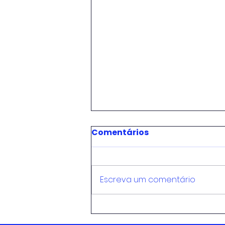
Comentários
Escreva um comentário
É HORA DE UMA PEQUENA
PAUSA... VOLTAREMOS EM