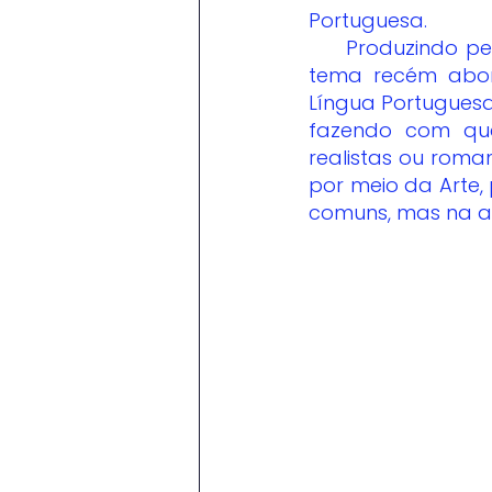
Portuguesa.  
     Produzindo pesquisas, textos e apresentações para maior conhecimento do 
tema recém abord
Língua Portuguesa
fazendo com que
realistas ou roma
por meio da Arte,
comuns, mas na a