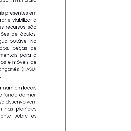
a Schmitz Pajara
is presentes em 
 e viabilizar a 
s recursos são 
es de óculos, 
ua potável. No 
ops, peças de 
mentais para a 
hos e móveis de 
ganês (HASUI, 
.
ormam em locais 
o fundo do mar. 
 se desenvolvem 
 nas planícies 
ente sobre as 