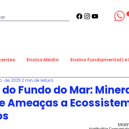
Projetos
Estrutura
Blog
centes
Ensino Médio
Ensino Fundamental I e I
o. de 2025
2 min de leitura
udantes que inspiram
Datas Inspiradoras
Es
 do Fundo do Mar: Miner
e Ameaças a Ecossiste
Equipe Editorial
Contribuições estudantis
os
Mari