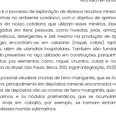
Nathália Fernand
é o processo de exploração de diversos recursos minera
formas no ambiente oceânico, com o objetivo de aprimorar
 do nosso cotidiano que utilizam esses minérios. Esse
dos em itens pessoais, como moedas, joias, armaçõ
sméticos, detergentes e até mesmo na produção de ág
a, encontram-se em celulares (níquel, cobre), lapt
, além de utensílios hospitalares. Também são funda
ndo presentes no aço utilizado em construções, parquin
os por elementos como níquel, chumbo, cobre e man
a do Brasil
. São Paulo: Beca, 2012; Ingoh Integração, 2021)
possível visualizar crostas de ferro-manganês, que se f
o, principalmente em depósitos minerais encontrados n
ipos de depósitos são as crostas de ferro-manganês, que
rinos, e os nódulos polimetálicos, que se acumulam
as ricas em cobalto, por exemplo, se formam lentam
s desses montes submarinos.