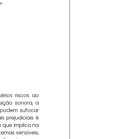
os
rios riscos ao 
ição sonora, a 
 podem sufocar 
 prejudiciais é 
 que implica na 
mas sensíveis, 