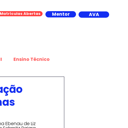
Matrículas Abertas
Mentor
AVA
Contato
I
Ensino Técnico
portes
ação
mas
na Ebenau de Liz