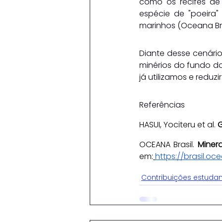
como os recifes de
espécie de "poeira"
marinhos (Oceana Brasi
Diante desse cenário
minérios do fundo do
já utilizamos e reduz
Referências
HASUI, Yociteru et al. 
G
OCEANA Brasil. 
Miner
em:
https://brasil.o
Contribuições estudan