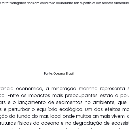
de ferro-manganês ricas em cobalto se acumulam nas superfícies dos montes submarin
 Fonte: 
Oceana Brasil
vância econômica, a mineração marinha representa sé
o. Entre os impactos mais preocupantes estão a polu
tats e o lançamento de sedimentos no ambiente, que
e perturbar o equilíbrio ecológico. Um dos efeitos mais
ção do fundo do mar, local onde muitos animais vivem, o
ruturas físicas do oceano e na degradação de ecossiste