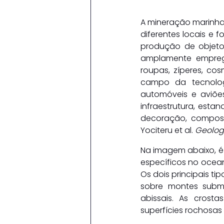
A mineração marinha 
diferentes locais e 
produção de objetos
amplamente emprega
roupas, zíperes, co
campo da tecnologi
automóveis e aviões
infraestrutura, esta
decoração, compost
Yociteru et al. 
Geologi
Na imagem abaixo, é 
específicos no ocean
Os dois principais t
sobre montes subma
abissais. As crost
superfícies rochosa