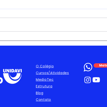
Matr
O Colégio
Cursos/Atividades
MedioTec
Estrutura
Blog
Contato