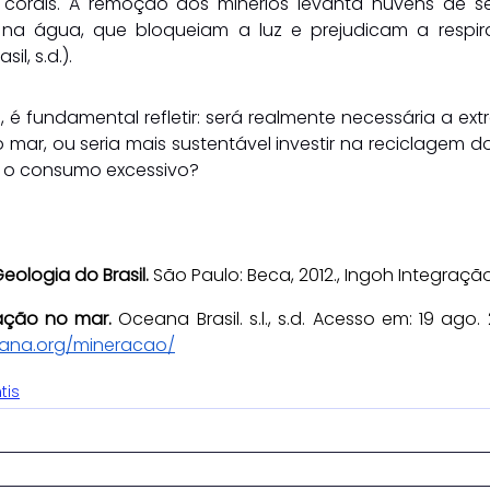
 corais. A remoção dos minérios levanta nuvens de s
 na água, que bloqueiam a luz e prejudicam a respir
l, s.d.).
, é fundamental refletir: será realmente necessária a ext
 mar, ou seria mais sustentável investir na reciclagem d
ir o consumo excessivo?
eologia do Brasil. 
São Paulo: Beca, 2012., Ingoh Integração
ação no mar.
 Oceana Brasil. s.l., s.d. Acesso em: 19 ago. 
ceana.org/mineracao/
tis