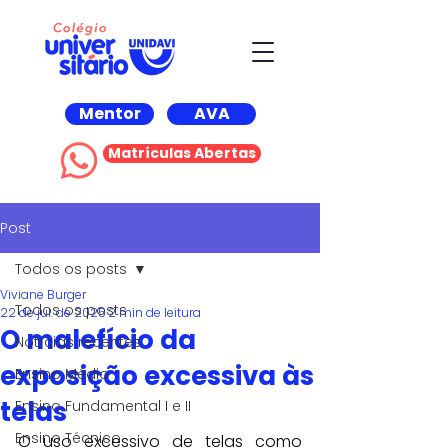
Mentor
AVA
Matrículas Abertas
Post
Todos os posts
Viviane Burger
Todos os posts
22 de jul. de 2025
2 min de leitura
O malefício da
Notícias recentes
exposição excessiva às
Ensino Médio
telas
Ensino Fundamental I e II
Ensino Técnico
O uso excessivo de telas como 