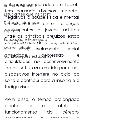
celulares, computadores e tablets 
Sustentabilidade
tem causado diversos impactos 
Estudantes que inspiram
negativos à saúde física e mental, 
Datas Inspiradoras
principalmente entre crianças, 
adolescentes e jovens adultos. 
Esportes
Entre os principais prejuízos estão 
Educação e Expressão
os problemas de visão, distúrbios 
Equipe Editorial
do sono, isolamento social, 
ansiedade, depressão e 
Contribuições estudantis
dificuldades no desenvolvimento 
infantil. A luz azul emitida por esses 
dispositivos interfere no ciclo do 
sono e contribui para a insônia e a 
fadiga visual.
Além disso, o tempo prolongado 
diante das telas afeta o 
funcionamento do cérebro, 