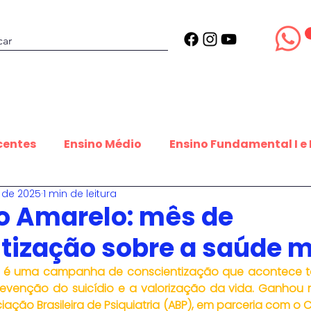
Projetos
Estrutura
Blog
centes
Ensino Médio
Ensino Fundamental I e I
. de 2025
1 min de leitura
udantes que inspiram
Datas Inspiradoras
Es
o Amarelo: mês de
tização sobre a saúde 
Equipe Editorial
Contribuições estudantis
 é uma campanha de conscientização que acontece to
venção do suicídio e a valorização da vida. Ganhou 
ação Brasileira de Psiquiatria (ABP), em parceria com o C