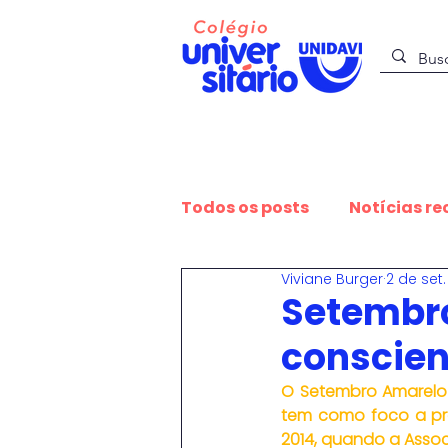
O Colégio
Todos os posts
Notícias re
Viviane Burger
2 de set
Sustentabilidade
Est
Setembr
conscien
Educação e Expressão
O Setembro Amarelo
tem como foco a pre
2014, quando a Associ