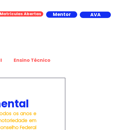
Matrículas Abertas
Mentor
AVA
Contato
I
Ensino Técnico
portes
mental
dos os anos e 
notoriedade em 
onselho Federal 