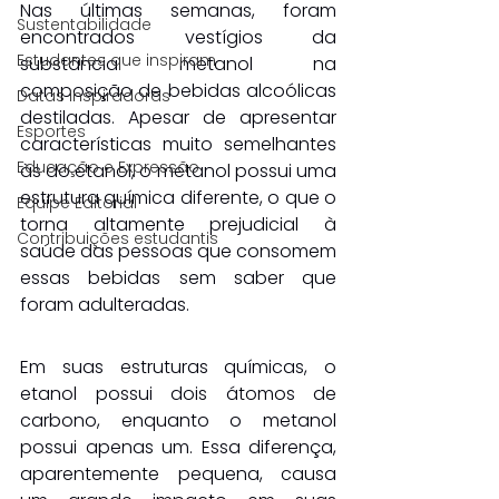
Nas últimas semanas, foram 
Sustentabilidade
encontrados vestígios da 
Estudantes que inspiram
substância metanol na 
composição de bebidas alcoólicas 
Datas Inspiradoras
destiladas. Apesar de apresentar 
Esportes
características muito semelhantes 
Educação e Expressão
às do etanol, o metanol possui uma 
estrutura química diferente, o que o 
Equipe Editorial
torna altamente prejudicial à 
Contribuições estudantis
saúde das pessoas que consomem 
essas bebidas sem saber que 
foram adulteradas.
Em suas estruturas químicas, o 
etanol possui dois átomos de 
carbono, enquanto o metanol 
possui apenas um. Essa diferença, 
aparentemente pequena, causa 