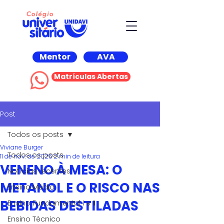
Mentor
AVA
Matrículas Abertas
Post
Todos os posts
Viviane Burger
Todos os posts
11 de nov. de 2025
2 min de leitura
VENENO À MESA: O
Notícias recentes
METANOL E O RISCO NAS
Ensino Médio
BEBIDAS DESTILADAS
Ensino Fundamental I e II
Ensino Técnico